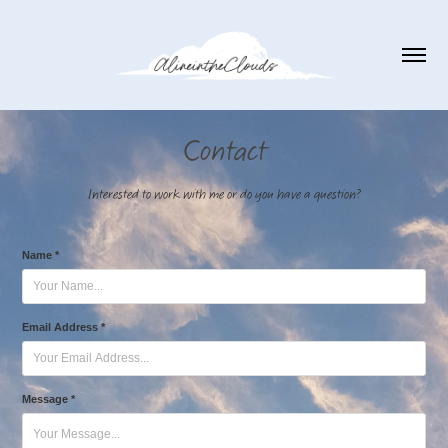
Contact
Interested to work with me or do you have a question?
Name *
Email Address *
Message *